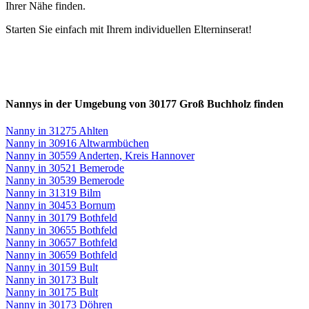
Ihrer Nähe finden.
Starten Sie einfach mit Ihrem individuellen Elterninserat!
Nannys in der Umgebung von 30177 Groß Buchholz finden
Nanny in 31275 Ahlten
Nanny in 30916 Altwarmbüchen
Nanny in 30559 Anderten, Kreis Hannover
Nanny in 30521 Bemerode
Nanny in 30539 Bemerode
Nanny in 31319 Bilm
Nanny in 30453 Bornum
Nanny in 30179 Bothfeld
Nanny in 30655 Bothfeld
Nanny in 30657 Bothfeld
Nanny in 30659 Bothfeld
Nanny in 30159 Bult
Nanny in 30173 Bult
Nanny in 30175 Bult
Nanny in 30173 Döhren