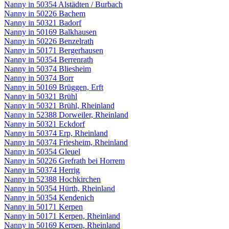
Nanny in 50354 Alstädten / Burbach
Nanny in 50226 Bachem
Nanny in 50321 Badorf
Nanny in 50169 Balkhausen
Nanny in 50226 Benzelrath
Nanny in 50171 Bergerhausen
Nanny in 50354 Berrenrath
Nanny in 50374 Bliesheim
Nanny in 50374 Borr
Nanny in 50169 Brüggen, Erft
Nanny in 50321 Brühl
Nanny in 50321 Brühl, Rheinland
Nanny in 52388 Dorweiler, Rheinland
Nanny in 50321 Eckdorf
Nanny in 50374 Erp, Rheinland
Nanny in 50374 Friesheim, Rheinland
Nanny in 50354 Gleuel
Nanny in 50226 Grefrath bei Horrem
Nanny in 50374 Herrig
Nanny in 52388 Hochkirchen
Nanny in 50354 Hürth, Rheinland
Nanny in 50354 Kendenich
Nanny in 50171 Kerpen
Nanny in 50171 Kerpen, Rheinland
Nanny in 50169 Kerpen, Rheinland