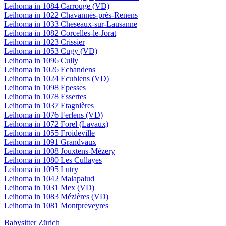
Leihoma in 1084 Carrouge (VD)
Leihoma in 1022 Chavannes-près-Renens
Leihoma in 1033 Cheseaux-sur-Lausanne
Leihoma in 1082 Corcelles-le-Jorat
Leihoma in 1023 Crissier
Leihoma in 1053 Cugy (VD)
Leihoma in 1096 Cully
Leihoma in 1026 Echandens
Leihoma in 1024 Ecublens (VD)
Leihoma in 1098 Epesses
Leihoma in 1078 Essertes
Leihoma in 1037 Etagnières
Leihoma in 1076 Ferlens (VD)
Leihoma in 1072 Forel (Lavaux)
Leihoma in 1055 Froideville
Leihoma in 1091 Grandvaux
Leihoma in 1008 Jouxtens-Mézery
Leihoma in 1080 Les Cullayes
Leihoma in 1095 Lutry
Leihoma in 1042 Malapalud
Leihoma in 1031 Mex (VD)
Leihoma in 1083 Mézières (VD)
Leihoma in 1081 Montpreveyres
Babysitter Zürich