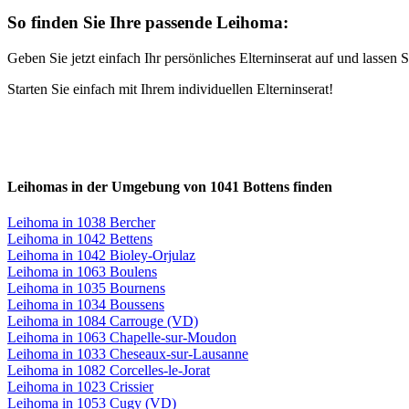
So finden Sie Ihre passende Leihoma:
Geben Sie jetzt einfach Ihr persönliches Elterninserat auf und lasse
Starten Sie einfach mit Ihrem individuellen Elterninserat!
Leihomas in der Umgebung von 1041 Bottens finden
Leihoma in 1038 Bercher
Leihoma in 1042 Bettens
Leihoma in 1042 Bioley-Orjulaz
Leihoma in 1063 Boulens
Leihoma in 1035 Bournens
Leihoma in 1034 Boussens
Leihoma in 1084 Carrouge (VD)
Leihoma in 1063 Chapelle-sur-Moudon
Leihoma in 1033 Cheseaux-sur-Lausanne
Leihoma in 1082 Corcelles-le-Jorat
Leihoma in 1023 Crissier
Leihoma in 1053 Cugy (VD)