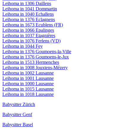
Leihoma in 1306 Daillens
Leihoma in 1041 Dommartin
Leihoma in 1040 Echallens
Leihoma in 1376 Eclagnens
Leihoma in 1673 Ecublens (FR)
Leihoma in 1066 Epalinges
Leihoma in 1037 Etagnières
Leihoma in 1076 Ferlens (VD)
Leihoma in 1044 Fey
Leihoma in 1376 Goumoens-la-Ville
Leihoma in 1376 Goumoens-le-Jux
Leihoma in 1513 Hermenches
Leihoma in 1008 Jouxtens-Mézery
Leihoma in 1002 Lausanne
Leihoma in 1001 Lausanne
Leihoma in 1000 Lausanne
Leihoma in 1015 Lausanne
Leihoma in 1018 Lausanne
Babysitter Zürich
Babysitter Genf
Babysitter Basel