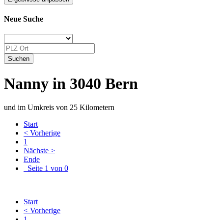
Neue Suche
Nanny in 3040 Bern
und im Umkreis von 25 Kilometern
Start
< Vorherige
1
Nächste >
Ende
Seite 1 von 0
Start
< Vorherige
1