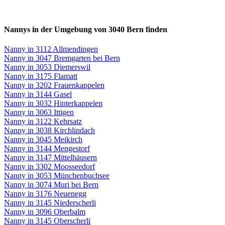
Nannys in der Umgebung von 3040 Bern finden
Nanny in 3112 Allmendingen
Nanny in 3047 Bremgarten bei Bern
Nanny in 3053 Diemerswil
Nanny in 3175 Flamatt
Nanny in 3202 Frauenkappelen
Nanny in 3144 Gasel
Nanny in 3032 Hinterkappelen
Nanny in 3063 Ittigen
Nanny in 3122 Kehrsatz
Nanny in 3038 Kirchlindach
Nanny in 3045 Meikirch
Nanny in 3144 Mengestorf
Nanny in 3147 Mittelhäusern
Nanny in 3302 Moosseedorf
Nanny in 3053 Münchenbuchsee
Nanny in 3074 Muri bei Bern
Nanny in 3176 Neuenegg
Nanny in 3145 Niederscherli
Nanny in 3096 Oberbalm
Nanny in 3145 Oberscherli