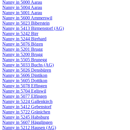
Nanny in 5000 Aarau
Nanny in 5004 Aarau
Nanny in 5001 Aarau
Nanny in 5600 Ammerswil
Nanny in 5023 Biberstein
Nanny in 5413 Birmenstorf (AG)
Nanny in 5242 Birr
Nanny in 5244 Birrhard
Nanny in 5076 Bözen
Nanny in 5201 Brugg
Nanny in 5200 Brugg
Nanny in 5505 Brunegg
Nanny in 5033 Buchs (AG)
Nanny in 5026 Densbüren
Nanny in 5606 Dintikon
Nanny in 5605 Dottikon
Nanny in 5078 Effingen
Nanny in 5704 Egliswil
Nanny in 5077 Elfingen
Nanny in 5224 Gallenkirch
Nanny in 5412 Gebenstorf
Nanny in 5722 Gränichen
Nanny in 5245 Habsburg
Nanny in 5607 Hägglingen
Nanny in 5212 Hausen (AG)