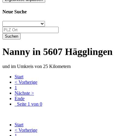
Neue Suche
Nanny in 5607 Hägglingen
und im Umkreis von 25 Kilometern
Start
< Vorherige
1
Nächste >
Ende
Seite 1 von 0
Start
< Vorherige
1