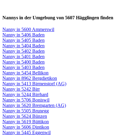
Nannys in der Umgebung von 5607 Hägglingen finden
Nanny in 5600 Ammerswil
Nanny in 5406 Baden
Nanny in 5405 Baden
Nanny in 5404 Baden
Nanny in 5402 Baden
Nanny in 5401 Baden
Nanny in 5400 Baden
Nanny in 5403 Baden
Nanny in 5454 Bellikon
Nanny in 8962 Bergdietikon
Nanny in 5413 Birmenstorf (AG)
Nanny in 5242 Birr
Nanny in 5244 Birrhard
Nanny in 5706 Boniswil
Nanny in 5620 Bremgarten (AG)
Nanny in 5505 Brunegg
Nanny in 5624 Bünzen
Nanny in 5619 Büttikon
Nanny in 5606 Dintikon
Nanny in 5445 Eggenwil