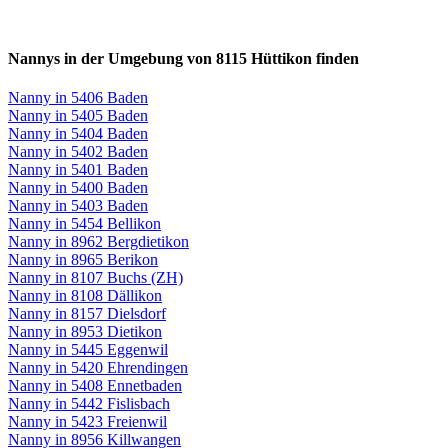
Nannys in der Umgebung von 8115 Hüttikon finden
Nanny in 5406 Baden
Nanny in 5405 Baden
Nanny in 5404 Baden
Nanny in 5402 Baden
Nanny in 5401 Baden
Nanny in 5400 Baden
Nanny in 5403 Baden
Nanny in 5454 Bellikon
Nanny in 8962 Bergdietikon
Nanny in 8965 Berikon
Nanny in 8107 Buchs (ZH)
Nanny in 8108 Dällikon
Nanny in 8157 Dielsdorf
Nanny in 8953 Dietikon
Nanny in 5445 Eggenwil
Nanny in 5420 Ehrendingen
Nanny in 5408 Ennetbaden
Nanny in 5442 Fislisbach
Nanny in 5423 Freienwil
Nanny in 8956 Killwangen