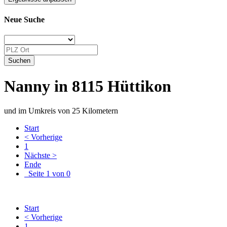
Neue Suche
Nanny in 8115 Hüttikon
und im Umkreis von 25 Kilometern
Start
< Vorherige
1
Nächste >
Ende
Seite 1 von 0
Start
< Vorherige
1