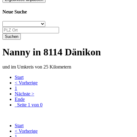
Neue Suche
Nanny in 8114 Dänikon
und im Umkreis von 25 Kilometern
Start
< Vorherige
1
Nächste >
Ende
Seite 1 von 0
Start
< Vorherige
1