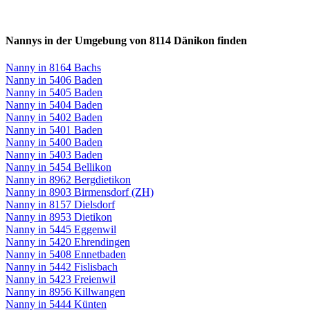
Nannys in der Umgebung von 8114 Dänikon finden
Nanny in 8164 Bachs
Nanny in 5406 Baden
Nanny in 5405 Baden
Nanny in 5404 Baden
Nanny in 5402 Baden
Nanny in 5401 Baden
Nanny in 5400 Baden
Nanny in 5403 Baden
Nanny in 5454 Bellikon
Nanny in 8962 Bergdietikon
Nanny in 8903 Birmensdorf (ZH)
Nanny in 8157 Dielsdorf
Nanny in 8953 Dietikon
Nanny in 5445 Eggenwil
Nanny in 5420 Ehrendingen
Nanny in 5408 Ennetbaden
Nanny in 5442 Fislisbach
Nanny in 5423 Freienwil
Nanny in 8956 Killwangen
Nanny in 5444 Künten