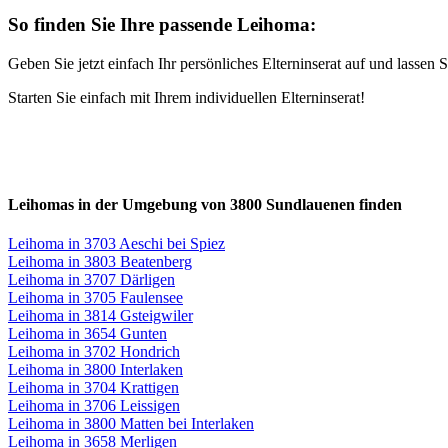
So finden Sie Ihre passende Leihoma:
Geben Sie jetzt einfach Ihr persönliches Elterninserat auf und lasse
Starten Sie einfach mit Ihrem individuellen Elterninserat!
Leihomas in der Umgebung von 3800 Sundlauenen finden
Leihoma in 3703 Aeschi bei Spiez
Leihoma in 3803 Beatenberg
Leihoma in 3707 Därligen
Leihoma in 3705 Faulensee
Leihoma in 3814 Gsteigwiler
Leihoma in 3654 Gunten
Leihoma in 3702 Hondrich
Leihoma in 3800 Interlaken
Leihoma in 3704 Krattigen
Leihoma in 3706 Leissigen
Leihoma in 3800 Matten bei Interlaken
Leihoma in 3658 Merligen