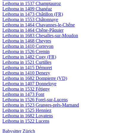
Leihoma in 1537 Champtauroz
Leihoma in 1409 Chanéaz
Leihoma in 1473 Châtillon (FR)
Leihoma in 1553 Châtonnaye
Leihoma in 1464 Chavannes-le-Chêne
Leihoma in 1464 Chêne-Pâquier
Leihoma in 1683 Chesalles-sur-Moudon
Leihoma in 1468 Cheyres
Leihoma in 1410 Correvon
Leihoma in 1526 Cremin
Leihoma in 1482 Cugy (FR)
Leihoma in 1521 Curtilles
Leihoma in 1415 Démoret
Leihoma in 1410 Denezy
Leihoma in 1682 Dompierre (VD)
Leihoma in 1407 Donneloye
Leihoma in 1532 Fétigny
Leihoma in 1473 Font
Leihoma in 1526 Forel-sur-Lucens
Leihoma in 1523 Granges-près-Marnand
Leihoma in 1525 Henniez
Leihoma in 1682 Lovatens
Leihoma in 1522 Lucens
Babysitter Zürich