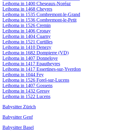
Leihoma in 1400 Cheseaux-Noréaz
Leihoma in 1468 Cheyres
Leihoma in 1535 Combremont-le-Grand
Leihoma in 1536 Combremont-le-Petit
Leihoma in 1526 Cremin
Leihoma in 1406 Cronay
Leihoma in 1404 Cuarny
Leihoma in 1521 Curtilles
Leihoma in 1410 Denezy
Leihoma in 1682 Dompierre (VD)
Leihoma in 1407 Donneloye
Leihoma in 1417 Epautheyres
Leihoma in 1417 Essertines-sur-Yverdon
Leihoma in 1044 Fey
Leihoma in 1526 Forel-sur-Lucens
Leihoma in 1407 Gossens
Leihoma in 1432 Gressy
Leihoma in 1522 Lucens
Babysitter Zürich
Babysitter Genf
Babysitter Basel