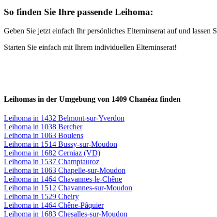
So finden Sie Ihre passende Leihoma:
Geben Sie jetzt einfach Ihr persönliches Elterninserat auf und lasse
Starten Sie einfach mit Ihrem individuellen Elterninserat!
Leihomas in der Umgebung von 1409 Chanéaz finden
Leihoma in 1432 Belmont-sur-Yverdon
Leihoma in 1038 Bercher
Leihoma in 1063 Boulens
Leihoma in 1514 Bussy-sur-Moudon
Leihoma in 1682 Cerniaz (VD)
Leihoma in 1537 Champtauroz
Leihoma in 1063 Chapelle-sur-Moudon
Leihoma in 1464 Chavannes-le-Chêne
Leihoma in 1512 Chavannes-sur-Moudon
Leihoma in 1529 Cheiry
Leihoma in 1464 Chêne-Pâquier
Leihoma in 1683 Chesalles-sur-Moudon