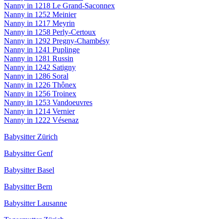
Nanny in 1218 Le Grand-Saconnex
Nanny in 1252 Meinier
Nanny in 1217 Meyrin
Nanny in 1258 Perly-Certoux
Nanny in 1292 Pregny-Chambésy
Nanny in 1241 Puplinge
Nanny in 1281 Russin
Nanny in 1242 Satigny
Nanny in 1286 Soral
Nanny in 1226 Thônex
Nanny in 1256 Troinex
Nanny in 1253 Vandoeuvres
Nanny in 1214 Vernier
Nanny in 1222 Vésenaz
Babysitter Zürich
Babysitter Genf
Babysitter Basel
Babysitter Bern
Babysitter Lausanne