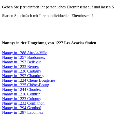
Geben Sie jetzt einfach Ihr persönliches Elterninserat auf und lasse
Starten Sie einfach mit Ihrem individuellen Elterninserat!
Nannys in der Umgebung von 1227 Les Acacias finden
Nanny in 1288 Aire-la-Ville
Nanny in 1257 Bardonnex
Nanny in 1293 Bellevue
Nanny in 1233 Bernex
Nanny in 1236 Cartigny
Nanny in 1292 Chambésy
Nanny in 1224 Chêne-Bougeries
Nanny in 1225 Chêne-Bourg
Nanny in 1244 Choulex
Nanny in 1216 Cointrin
Nanny in 1223 Cologny
Nanny in 1232 Confignon
Nanny in 1294 Genthod
Nanny in 1287 Laconnex