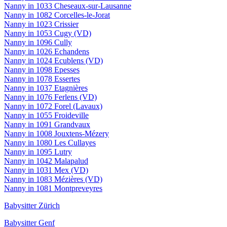
Nanny in 1033 Cheseaux-sur-Lausanne
Nanny in 1082 Corcelles-le-Jorat
Nanny in 1023 Crissier
Nanny in 1053 Cugy (VD)
Nanny in 1096 Cully
Nanny in 1026 Echandens
Nanny in 1024 Ecublens (VD)
Nanny in 1098 Epesses
Nanny in 1078 Essertes
Nanny in 1037 Etagnières
Nanny in 1076 Ferlens (VD)
Nanny in 1072 Forel (Lavaux)
Nanny in 1055 Froideville
Nanny in 1091 Grandvaux
Nanny in 1008 Jouxtens-Mézery
Nanny in 1080 Les Cullayes
Nanny in 1095 Lutry
Nanny in 1042 Malapalud
Nanny in 1031 Mex (VD)
Nanny in 1083 Mézières (VD)
Nanny in 1081 Montpreveyres
Babysitter Zürich
Babysitter Genf