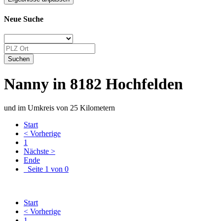
Neue Suche
Nanny in 8182 Hochfelden
und im Umkreis von 25 Kilometern
Start
< Vorherige
1
Nächste >
Ende
Seite 1 von 0
Start
< Vorherige
1