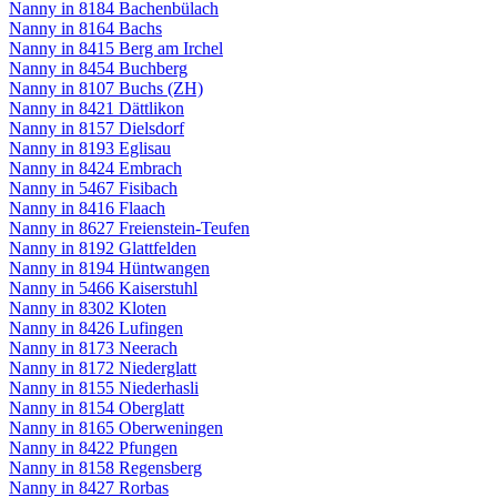
Nanny in 8184 Bachenbülach
Nanny in 8164 Bachs
Nanny in 8415 Berg am Irchel
Nanny in 8454 Buchberg
Nanny in 8107 Buchs (ZH)
Nanny in 8421 Dättlikon
Nanny in 8157 Dielsdorf
Nanny in 8193 Eglisau
Nanny in 8424 Embrach
Nanny in 5467 Fisibach
Nanny in 8416 Flaach
Nanny in 8627 Freienstein-Teufen
Nanny in 8192 Glattfelden
Nanny in 8194 Hüntwangen
Nanny in 5466 Kaiserstuhl
Nanny in 8302 Kloten
Nanny in 8426 Lufingen
Nanny in 8173 Neerach
Nanny in 8172 Niederglatt
Nanny in 8155 Niederhasli
Nanny in 8154 Oberglatt
Nanny in 8165 Oberweningen
Nanny in 8422 Pfungen
Nanny in 8158 Regensberg
Nanny in 8427 Rorbas