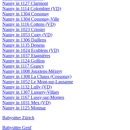
Nanny in 1127 Clarmont
Nanny in 1114 Colombier (VD)
Nanny in 1304 Cossonay
Nanny in 1304 Cossonay-Ville
Nanny in 1116 Cottens (VD)
Nanny in 1023 Crissier
Nanny in 1053 Cugy (VD)
Nanny in 1306 Daillens
Nanny in 1135 Denens
Nanny in 1024 Ecublens (VD)
Nanny in 1037 Etagnières
Nanny in 1124 Gollion
Nanny in 1117 Grancy
Nanny in 1008 Jouxtens-Mézery
Nanny in 1308 La Chaux (Cossonay)
Nanny in 1052 Le Mont-sur-Lausanne
Nanny in 1132 Lully (VD)
Nanny in 1307 Lussery-Villars
Nanny in 1167 Lussy-sur-Morges
Nanny in 1031 Mex (VD)
Nanny in 1125 Monnaz
Babysitter Zürich
Babysitter Genf