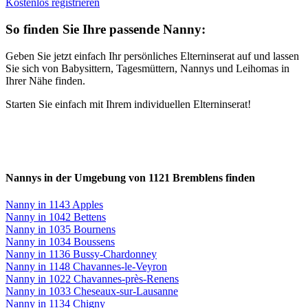
Kostenlos registrieren
So finden Sie Ihre passende Nanny:
Geben Sie jetzt einfach Ihr persönliches Elterninserat auf und lassen
Sie sich von Babysittern, Tagesmüttern, Nannys und Leihomas in
Ihrer Nähe finden.
Starten Sie einfach mit Ihrem individuellen Elterninserat!
Nannys in der Umgebung von 1121 Bremblens finden
Nanny in 1143 Apples
Nanny in 1042 Bettens
Nanny in 1035 Bournens
Nanny in 1034 Boussens
Nanny in 1136 Bussy-Chardonney
Nanny in 1148 Chavannes-le-Veyron
Nanny in 1022 Chavannes-près-Renens
Nanny in 1033 Cheseaux-sur-Lausanne
Nanny in 1134 Chigny