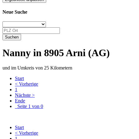
Neue Suche
Nanny in 8905 Arni (AG)
und im Umkreis von 25 Kilometern
Start
< Vorherige
1
Nächste >
Ende
Seite 1 von 0
Start
< Vorherige
1