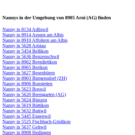
Nannys in der Umgebung von 8905 Arni (AG) finden
Nanny in 8134 Adliswil
Nanny in 8914 Aeugst am Albis
Nanny in 8910 Affoltern am Albis
Nanny in 5628 Aristau
Nanny in 5454 Bellikon
Nanny in 5636 Benzenschwil
Nanny in 8962 Bergdietikon
Nanny in 8965 Berikon
Nanny in 5627 Besenbüren
Nanny in 8903 Birmensdorf (ZH)
Nanny in 8906 Bonstetten
Nanny in 5623 Boswil
Nanny in 5620 Bremgarten (AG)
Nanny in 5624 Bünzen
Nanny in 5619 Büttikon
Nanny in 5632 Buttwil
Nanny in 5445 Eggenwil
Nanny in 5525 Fischbach-Göslikon
Nanny in 5637 Geltwil
Nanny in 8908 Hedingen