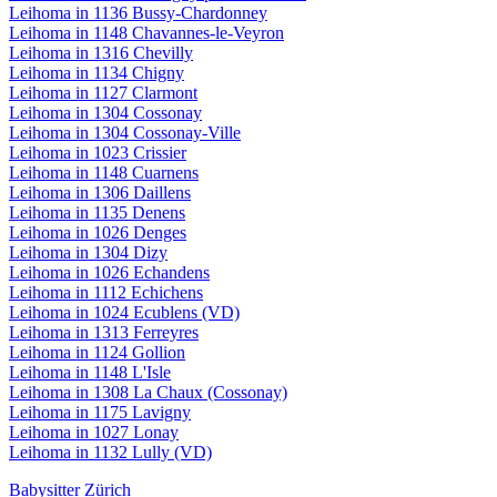
Leihoma in 1136 Bussy-Chardonney
Leihoma in 1148 Chavannes-le-Veyron
Leihoma in 1316 Chevilly
Leihoma in 1134 Chigny
Leihoma in 1127 Clarmont
Leihoma in 1304 Cossonay
Leihoma in 1304 Cossonay-Ville
Leihoma in 1023 Crissier
Leihoma in 1148 Cuarnens
Leihoma in 1306 Daillens
Leihoma in 1135 Denens
Leihoma in 1026 Denges
Leihoma in 1304 Dizy
Leihoma in 1026 Echandens
Leihoma in 1112 Echichens
Leihoma in 1024 Ecublens (VD)
Leihoma in 1313 Ferreyres
Leihoma in 1124 Gollion
Leihoma in 1148 L'Isle
Leihoma in 1308 La Chaux (Cossonay)
Leihoma in 1175 Lavigny
Leihoma in 1027 Lonay
Leihoma in 1132 Lully (VD)
Babysitter Zürich