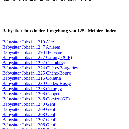
Babysitter Jobs in der Umgebung von 1252 Meinier finden
Babysitter Jobs in 1219 Aïre
Babysitter Jobs in 1247 Anières
Babysitter Jobs in 1293 Bellevue
Babysitter Jobs in 1227 Carouge (GE)
Babysitter Jobs in 1292 Chambésy
Babysitter Jobs in 1224 Chêne-Bougeries
Babysitter Jobs in 1225 Chêne-Bourg
Babysitter Jobs in 1216 Cointrin
Babysitter Jobs in 1239 Collex-Bossy
Babysitter Jobs in 1223 Cologny
Babysitter Jobs in 1296 Coppet
Babysitter Jobs in 1246 Corsier (GE)
Babysitter Jobs in 1240 Genf
Babysitter Jobs in 1209 Genf
Babysitter Jobs in 1208 Genf
Babysitter Jobs in 1207 Genf
Babysitter Jobs in 1206 Genf