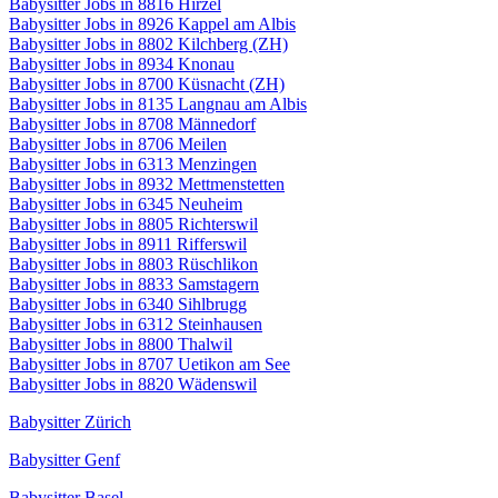
Babysitter Jobs in 8816 Hirzel
Babysitter Jobs in 8926 Kappel am Albis
Babysitter Jobs in 8802 Kilchberg (ZH)
Babysitter Jobs in 8934 Knonau
Babysitter Jobs in 8700 Küsnacht (ZH)
Babysitter Jobs in 8135 Langnau am Albis
Babysitter Jobs in 8708 Männedorf
Babysitter Jobs in 8706 Meilen
Babysitter Jobs in 6313 Menzingen
Babysitter Jobs in 8932 Mettmenstetten
Babysitter Jobs in 6345 Neuheim
Babysitter Jobs in 8805 Richterswil
Babysitter Jobs in 8911 Rifferswil
Babysitter Jobs in 8803 Rüschlikon
Babysitter Jobs in 8833 Samstagern
Babysitter Jobs in 6340 Sihlbrugg
Babysitter Jobs in 6312 Steinhausen
Babysitter Jobs in 8800 Thalwil
Babysitter Jobs in 8707 Uetikon am See
Babysitter Jobs in 8820 Wädenswil
Babysitter Zürich
Babysitter Genf
Babysitter Basel