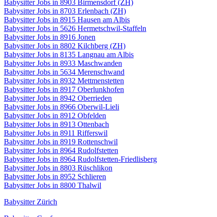
Babysitter Jobs in 8903 Birmensdorf (ZH)
Babysitter Jobs in 8703 Erlenbach (ZH)
Babysitter Jobs in 8915 Hausen am Albis
Babysitter Jobs in 5626 Hermetschwil-Staffeln
Babysitter Jobs in 8916 Jonen
Babysitter Jobs in 8802 Kilchberg (ZH)
Babysitter Jobs in 8135 Langnau am Albis
Babysitter Jobs in 8933 Maschwanden
Babysitter Jobs in 5634 Merenschwand
Babysitter Jobs in 8932 Mettmenstetten
Babysitter Jobs in 8917 Oberlunkhofen
Babysitter Jobs in 8942 Oberrieden
Babysitter Jobs in 8966 Oberwil-Lieli
Babysitter Jobs in 8912 Obfelden
Babysitter Jobs in 8913 Ottenbach
Babysitter Jobs in 8911 Rifferswil
Babysitter Jobs in 8919 Rottenschwil
Babysitter Jobs in 8964 Rudolfstetten
Babysitter Jobs in 8964 Rudolfstetten-Friedlisberg
Babysitter Jobs in 8803 Rüschlikon
Babysitter Jobs in 8952 Schlieren
Babysitter Jobs in 8800 Thalwil
Babysitter Zürich