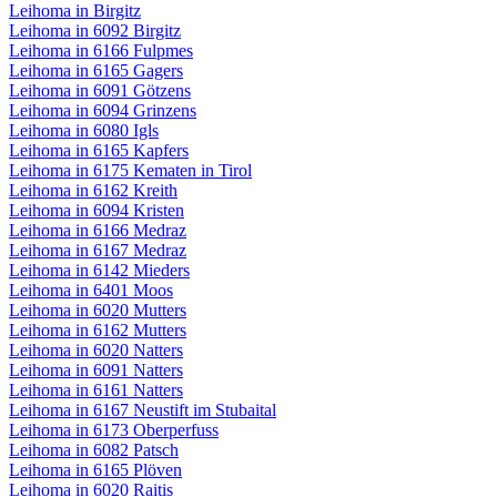
Leihoma in Birgitz
Leihoma in 6092 Birgitz
Leihoma in 6166 Fulpmes
Leihoma in 6165 Gagers
Leihoma in 6091 Götzens
Leihoma in 6094 Grinzens
Leihoma in 6080 Igls
Leihoma in 6165 Kapfers
Leihoma in 6175 Kematen in Tirol
Leihoma in 6162 Kreith
Leihoma in 6094 Kristen
Leihoma in 6166 Medraz
Leihoma in 6167 Medraz
Leihoma in 6142 Mieders
Leihoma in 6401 Moos
Leihoma in 6020 Mutters
Leihoma in 6162 Mutters
Leihoma in 6020 Natters
Leihoma in 6091 Natters
Leihoma in 6161 Natters
Leihoma in 6167 Neustift im Stubaital
Leihoma in 6173 Oberperfuss
Leihoma in 6082 Patsch
Leihoma in 6165 Plöven
Leihoma in 6020 Raitis