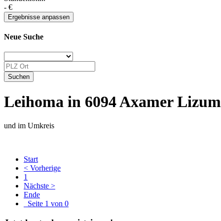
-
€
Neue Suche
Leihoma in 6094 Axamer Lizum
und im Umkreis
Start
< Vorherige
1
Nächste >
Ende
Seite 1 von 0