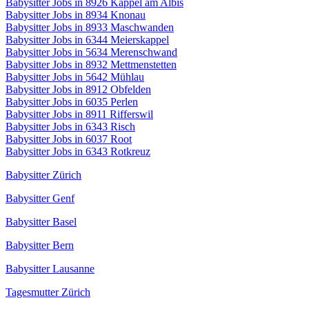
Babysitter Jobs in 8926 Kappel am Albis
Babysitter Jobs in 8934 Knonau
Babysitter Jobs in 8933 Maschwanden
Babysitter Jobs in 6344 Meierskappel
Babysitter Jobs in 5634 Merenschwand
Babysitter Jobs in 8932 Mettmenstetten
Babysitter Jobs in 5642 Mühlau
Babysitter Jobs in 8912 Obfelden
Babysitter Jobs in 6035 Perlen
Babysitter Jobs in 8911 Rifferswil
Babysitter Jobs in 6343 Risch
Babysitter Jobs in 6037 Root
Babysitter Jobs in 6343 Rotkreuz
Babysitter Zürich
Babysitter Genf
Babysitter Basel
Babysitter Bern
Babysitter Lausanne
Tagesmutter Zürich