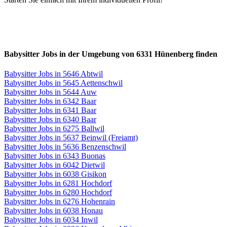
Babysitter Jobs in der Umgebung von 6331 Hünenberg finden
Babysitter Jobs in 5646 Abtwil
Babysitter Jobs in 5645 Aettenschwil
Babysitter Jobs in 5644 Auw
Babysitter Jobs in 6342 Baar
Babysitter Jobs in 6341 Baar
Babysitter Jobs in 6340 Baar
Babysitter Jobs in 6275 Ballwil
Babysitter Jobs in 5637 Beinwil (Freiamt)
Babysitter Jobs in 5636 Benzenschwil
Babysitter Jobs in 6343 Buonas
Babysitter Jobs in 6042 Dietwil
Babysitter Jobs in 6038 Gisikon
Babysitter Jobs in 6281 Hochdorf
Babysitter Jobs in 6280 Hochdorf
Babysitter Jobs in 6276 Hohenrain
Babysitter Jobs in 6038 Honau
Babysitter Jobs in 6034 Inwil